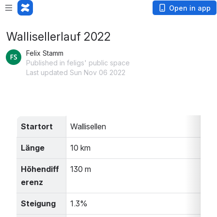
Open in app
Wallisellerlauf 2022
Felix Stamm
Published in feligs' public space
Last updated Sun Nov 06 2022
Startort
Wallisellen
Länge
10 km
Höhendiff
130 m
erenz
Steigung
1.3%